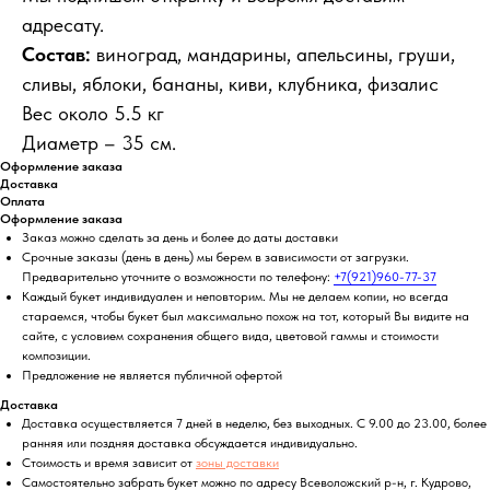
адресату.
Состав:
виноград, мандарины, апельсины, груши,
сливы, яблоки, бананы, киви, клубника, физалис
Вес около 5.5 кг
Диаметр – 35 см.
Оформление заказа
Доставка
Оплата
Оформление заказа
Заказ можно сделать за день и более до даты доставки
Срочные заказы (день в день) мы берем в зависимости от загрузки.
Предварительно уточните о возможности по телефону:
+7(921)960-77-37
Каждый букет индивидуален и неповторим. Мы не делаем копии, но всегда
стараемся, чтобы букет был максимально похож на тот, который Вы видите на
сайте, с условием сохранения общего вида, цветовой гаммы и стоимости
композиции.
Предложение не является публичной офертой
Доставка
Доставка осуществляется 7 дней в неделю, без выходных. С 9.00 до 23.00, более
ранняя или поздняя доставка обсуждается индивидуально.
Стоимость и время зависит от
зоны доставки
Самостоятельно забрать букет можно по адресу Всеволожский р-н, г. Кудрово,