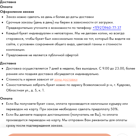
Доставка
Оплата
Оформление заказа
Заказ можно сделать за день и более до даты доставки
Срочные заказы (день в день) мы берем в зависимости от загрузки.
Предварительно уточните о возможности по телефону:
+7(921)960-77-37
Каждый букет индивидуален и неповторим. Мы не делаем копии, но всегда
стараемся, чтобы букет был максимально похож на тот, который Вы видите на
сайте, с условием сохранения общего вида, цветовой гаммы и стоимости
композиции.
Предложение не является публичной офертой
Доставка
Доставка осуществляется 7 дней в неделю, без выходных. С 9.00 до 23.00, более
ранняя или поздняя доставка обсуждается индивидуально.
Стоимость и время зависит от
зоны доставки
Самостоятельно забрать букет можно по адресу Всеволожский р-н, г. Кудрово,
Областная ул., д. 5, к. 1.
Оплата
Если Вы получаете букет сами, оплата производится наличными курьеру или
переводом на карту. При заказе необходимо сделать предоплату 50%.
Если Вы делаете подарок дистанционно (получатель не Вы), то оплата
производится переводом на карту. Мы отправим Вам реквизиты для оплаты
сразу после подтверждения заказа.
Возможна безналичная оплата по счету.