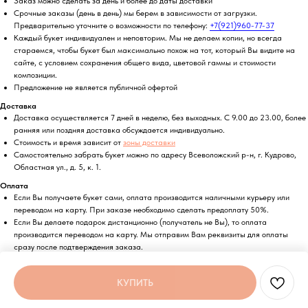
Заказ можно сделать за день и более до даты доставки
Срочные заказы (день в день) мы берем в зависимости от загрузки.
Предварительно уточните о возможности по телефону:
+7(921)960-77-37
Каждый букет индивидуален и неповторим. Мы не делаем копии, но всегда
стараемся, чтобы букет был максимально похож на тот, который Вы видите на
сайте, с условием сохранения общего вида, цветовой гаммы и стоимости
композиции.
Предложение не является публичной офертой
Доставка
Доставка осуществляется 7 дней в неделю, без выходных. С 9.00 до 23.00, более
ранняя или поздняя доставка обсуждается индивидуально.
Стоимость и время зависит от
зоны доставки
Самостоятельно забрать букет можно по адресу Всеволожский р-н, г. Кудрово,
Областная ул., д. 5, к. 1.
Оплата
Если Вы получаете букет сами, оплата производится наличными курьеру или
переводом на карту. При заказе необходимо сделать предоплату 50%.
Если Вы делаете подарок дистанционно (получатель не Вы), то оплата
производится переводом на карту. Мы отправим Вам реквизиты для оплаты
сразу после подтверждения заказа.
Возможна безналичная оплата по счету.
КУПИТЬ