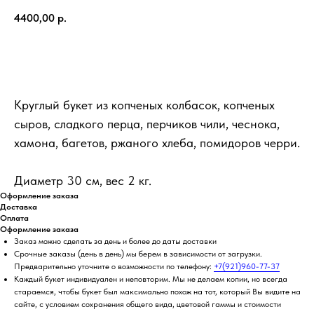
4400,00
р.
КУПИТЬ
Круглый букет из копченых колбасок, копченых
сыров, сладкого перца, перчиков чили, чеснока,
хамона, багетов, ржаного хлеба, помидоров черри.
Диаметр 30 см, вес 2 кг.
Оформление заказа
Доставка
Оплата
Оформление заказа
Заказ можно сделать за день и более до даты доставки
Срочные заказы (день в день) мы берем в зависимости от загрузки.
Предварительно уточните о возможности по телефону:
+7(921)960-77-37
Каждый букет индивидуален и неповторим. Мы не делаем копии, но всегда
стараемся, чтобы букет был максимально похож на тот, который Вы видите на
сайте, с условием сохранения общего вида, цветовой гаммы и стоимости