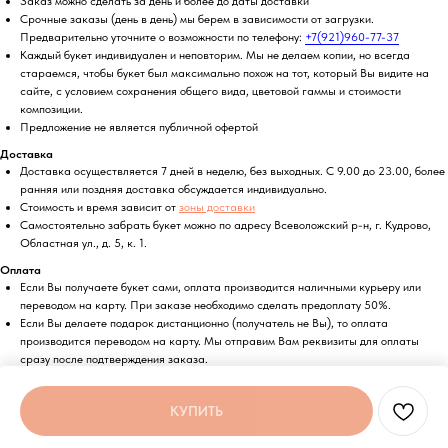
Заказ можно сделать за день и более до даты доставки
Срочные заказы (день в день) мы берем в зависимости от загрузки.
Предварительно уточните о возможности по телефону:
+7(921)960-77-37
Каждый букет индивидуален и неповторим. Мы не делаем копии, но всегда
стараемся, чтобы букет был максимально похож на тот, который Вы видите на
сайте, с условием сохранения общего вида, цветовой гаммы и стоимости
композиции.
Предложение не является публичной офертой
Доставка
Доставка осуществляется 7 дней в неделю, без выходных. С 9.00 до 23.00, более
ранняя или поздняя доставка обсуждается индивидуально.
Стоимость и время зависит от
зоны доставки
Самостоятельно забрать букет можно по адресу Всеволожский р-н, г. Кудрово,
Областная ул., д. 5, к. 1.
Оплата
Если Вы получаете букет сами, оплата производится наличными курьеру или
переводом на карту. При заказе необходимо сделать предоплату 50%.
Если Вы делаете подарок дистанционно (получатель не Вы), то оплата
производится переводом на карту. Мы отправим Вам реквизиты для оплаты
сразу после подтверждения заказа.
Возможна безналичная оплата по счету.
КУПИТЬ